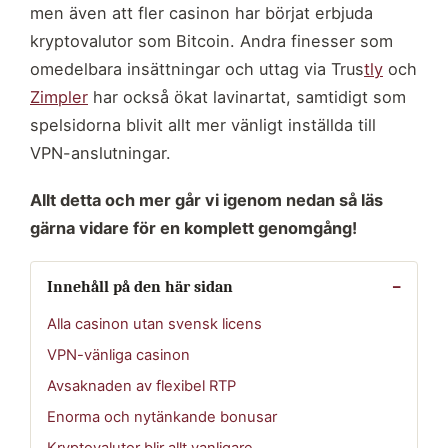
men även att fler casinon har börjat erbjuda
kryptovalutor som Bitcoin. Andra finesser som
omedelbara insättningar och uttag via Trus
tly
och
Zimpler
har också ökat lavinartat, samtidigt som
spelsidorna blivit allt mer vänligt inställda till
VPN-anslutningar.
Allt detta och mer går vi igenom nedan så läs
gärna vidare för en komplett genomgång!
Innehåll på den här sidan
Alla casinon utan svensk licens
VPN-vänliga casinon
Avsaknaden av flexibel RTP
Enorma och nytänkande bonusar
Kryptovalutor blir allt vanligare