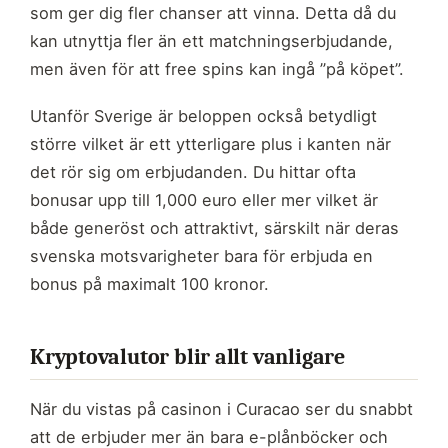
som ger dig fler chanser att vinna. Detta då du
kan utnyttja fler än ett matchningserbjudande,
men även för att free spins kan ingå ”på köpet”.
Utanför Sverige är beloppen också betydligt
större vilket är ett ytterligare plus i kanten när
det rör sig om erbjudanden. Du hittar ofta
bonusar upp till 1,000 euro eller mer vilket är
både generöst och attraktivt, särskilt när deras
svenska motsvarigheter bara för erbjuda en
bonus på maximalt 100 kronor.
Kryptovalutor blir allt vanligare
När du vistas på casinon i Curacao ser du snabbt
att de erbjuder mer än bara e-plånböcker och