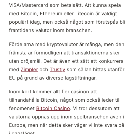
VISA/Mastercard som betalsätt. Att kunna spela
med Bitcoin, Ethereum eller Litecoin är väldigt
populärt idag, men också något som förutspås bli
framtidens valutor inom branschen.
Fördelarna med kryptovalutor är många, men den
främsta är förmodligen att transaktionerna sker
utan dröjsmål. Det är även ett sätt att konkurrera
med
Zimpler
och
Trustly
som sällan hittas utanför
EU på grund av diverse lagstiftningar.
Inom kort kommer allt fler casinon att
tillhandahålla Bitcoin, något som också leder till
fenomenet
Bitcoin Casino
. Vi tror dessutom att
valutorna öppnas upp inom spelbranschen även i
Europa, men när detta sker vågar vi inte svara på
i dagsläget.