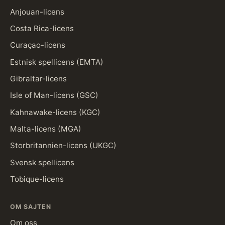
Anjouan-licens
Costa Rica-licens
Curaçao-licens
Estnisk spellicens (EMTA)
Gibraltar-licens
Isle of Man-licens (GSC)
Kahnawake-licens (KGC)
Malta-licens (MGA)
Storbritannien-licens (UKGC)
Svensk spellicens
Tobique-licens
OM SAJTEN
Om oss