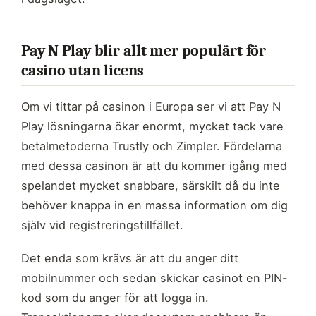
Pay N Play blir allt mer populärt för
casino utan licens
Om vi tittar på casinon i Europa ser vi att Pay N
Play lösningarna ökar enormt, mycket tack vare
betalmetoderna Trustly och Zimpler. Fördelarna
med dessa casinon är att du kommer igång med
spelandet mycket snabbare, särskilt då du inte
behöver knappa in en massa information om dig
själv vid registreringstillfället.
Det enda som krävs är att du anger ditt
mobilnummer och sedan skickar casinot en PIN-
kod som du anger för att logga in.