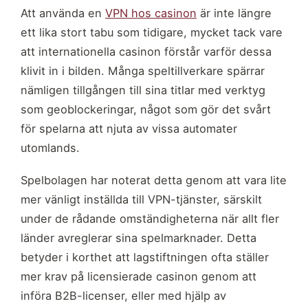
Att använda en
VPN hos casinon
är inte längre
ett lika stort tabu som tidigare, mycket tack vare
att internationella casinon förstår varför dessa
klivit in i bilden. Många speltillverkare spärrar
nämligen tillgången till sina titlar med verktyg
som geoblockeringar, något som gör det svårt
för spelarna att njuta av vissa automater
utomlands.
Spelbolagen har noterat detta genom att vara lite
mer vänligt inställda till VPN-tjänster, särskilt
under de rådande omständigheterna när allt fler
länder avreglerar sina spelmarknader. Detta
betyder i korthet att lagstiftningen ofta ställer
mer krav på licensierade casinon genom att
införa B2B-licenser, eller med hjälp av