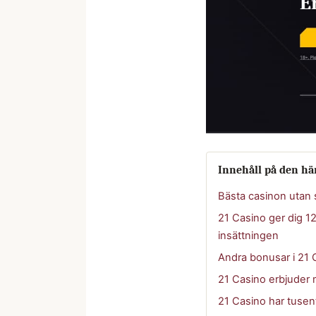
Innehåll på den hä
Bästa casinon utan 
21 Casino ger dig 12
insättningen
Andra bonusar i 21 
21 Casino erbjuder 
21 Casino har tusent