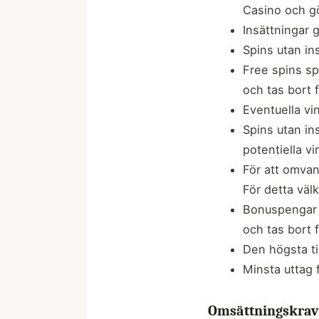
Casino och gö
Insättningar g
Spins utan in
Free spins sp
och tas bort f
Eventuella vi
Spins utan in
potentiella vi
För att omvan
För detta vä
Bonuspengar 
och tas bort f
Den högsta ti
Minsta uttag 
Omsättningskrav