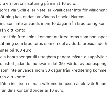
ra en första insättning på minst 10 euro.
jorda via Skrill eller Neteller kvalificerar inte för välkom
sättning kan endast användas i spelet Narcos.
ins som inte används inom 10 dagar från kreditering kom
rån ditt konto.
nster från free spins kommer att krediteras som bonuspe
sättning som krediteras som en del av detta erbjudande 
nster på 100 euro.
dla bonuspengar till uttagbara pengar måste du uppfylla
lkomsterbjudande motsvarar det 35x värdet av bonuspeng
som inte används inom 30 dagar från kreditering kommer 
rån ditt konto.
llåtna insatsen medan välkomstbonusen är aktiv är 5 euro
från dina kontantfonder är 10 euro.