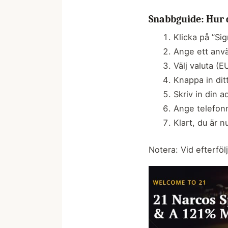
Snabbguide: Hur d
Klicka på ”Si
Ange ett anv
Välj valuta (E
Knappa in di
Skriv in din a
Ange telefo
Klart, du är 
Notera: Vid efterfö