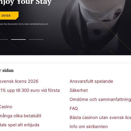
r sidan
svensk licens 2026
Ansvarsfullt spelande
1% upp till 300 euro vid första
Säkerhet
Omdöme och sammanfattning 
Casino
FAQ
många olika betalsätt
Bästa casinon utan svensk li
als spel att erbjuda
Info om skribenten