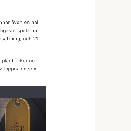
inner även en hel
tigaste spelarna.
nsättning, och 21
 e-plånböcker och
 av toppnamn som