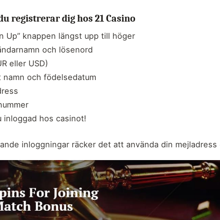
u registrerar dig hos 21 Casino
gn Up” knappen längst upp till höger
ändarnamn och lösenord
UR eller USD)
tt namn och födelsedatum
dress
nnummer
nu inloggad hos casinot!
ljande inloggningar räcker det att använda din mejladress