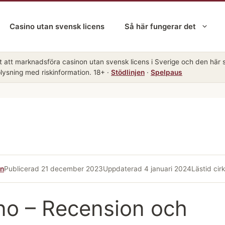
Casino utan svensk licens
Så här fungerar det
 att marknadsföra casinon utan svensk licens i Sverige och den här saj
lysning med riskinformation.
18+ ·
Stödlinjen
·
Spelpaus
on
Publicerad
21 december 2023
Uppdaterad
4 januari 2024
Lästid cir
no – Recension och