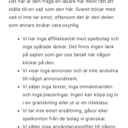
Det här är den fråga en läsare har mest rätt att
ställa till en sajt som den här. Svaret börjar med
vad vi inte tar emot, eftersom det är den delen
som annars brukar vara osynlig.
Vi har inga affiliateavtal med spelbolag och
inga spårade länkar. Det finns ingen länk
på sajten som ger oss betalt när någon
klickar på den.
Vi visar inga annonser och är inte anslutna
till något annonsnätverk.
Vi säljer inga texter, inga omnämnanden
och inga placeringar. Ingen kan köpa sig in
i en granskning eller ut ur en riskklass.
Vi tar inte emot ersättning, gåvor eller
spelkonton från de bolag vi granskar.
Vi säljer inga användaruppgifter till någon.