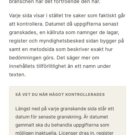
branschen har det förtroende den har.
Varje sida visar i stället tre saker som faktiskt går
att kontrollera. Datumet då uppgifterna senast
granskades, en källruta som namnger de lagar,
register och myndighetsbesked sidan bygger på
samt en metodsida som beskriver exakt hur
bedömningen görs. Det säger mer om
innehållets tillförlitlighet än ett namn under
texten.
SÅ VET DU NÄR NÅGOT KONTROLLERADES
Längst ned på varje granskande sida står ett
datum för senaste granskning. Är datumet
gammalt ska du behandla uppgifterna som
möjligen inaktuella. Licenser dras in, register