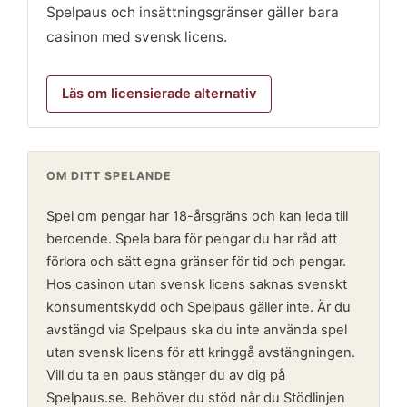
Spelpaus och insättningsgränser gäller bara
casinon med svensk licens.
Läs om licensierade alternativ
OM DITT SPELANDE
Spel om pengar har 18-årsgräns och kan leda till
beroende. Spela bara för pengar du har råd att
förlora och sätt egna gränser för tid och pengar.
Hos casinon utan svensk licens saknas svenskt
konsumentskydd och Spelpaus gäller inte. Är du
avstängd via Spelpaus ska du inte använda spel
utan svensk licens för att kringgå avstängningen.
Vill du ta en paus stänger du av dig på
Spelpaus.se. Behöver du stöd når du Stödlinjen