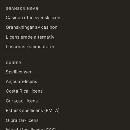
GRANSKNINGAR
Casinon utan svensk licens
Granskningar av casinon
Licensierade alternativ
Läsarnas kommentarer
GUIDER
Spellicenser
Anjouan-licens
Costa Rica-licens
Curaçao-licens
Estnisk spellicens (EMTA)
Gibraltar-licens
Isle of Man-licens (GSC)