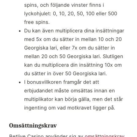
spins, och följande vinster finns i
lyckohjulet: 0, 10, 20, 50, 100 eller 500
free spins.
Du kan även multiplicera dina insättningar
med 5x om du sätter in mellan 10 och 20
Georgiska lari, eller 7x om du sätter in
mellan 20 och 50 Georgiska lari. Slutligen
kan du multiplicera din insättning 10x om
du sätter in över 50 Georgiska lari.
I bonusvillkoren framgår det att
erbjudandet måste omsättas innan en
multiplikator kan börja gälla, men det står
ingenting om vad motkravet ligger på.
Omsättningskrav
Betlive Casino använder sig av
omsättningskrav
,