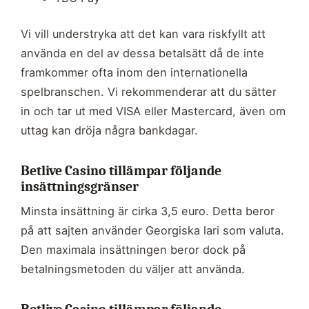
Vi vill understryka att det kan vara riskfyllt att
använda en del av dessa betalsätt då de inte
framkommer ofta inom den internationella
spelbranschen. Vi rekommenderar att du sätter
in och tar ut med VISA eller Mastercard, även om
uttag kan dröja några bankdagar.
Betlive Casino tillämpar följande
insättningsgränser
Minsta insättning är cirka 3,5 euro. Detta beror
på att sajten använder Georgiska lari som valuta.
Den maximala insättningen beror dock på
betalningsmetoden du väljer att använda.