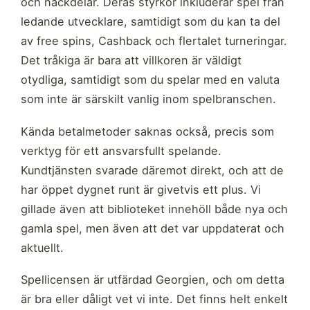
och nackdelar. Deras styrkor inkluderar spel från
ledande utvecklare, samtidigt som du kan ta del
av free spins, Cashback och flertalet turneringar.
Det tråkiga är bara att villkoren är väldigt
otydliga, samtidigt som du spelar med en valuta
som inte är särskilt vanlig inom spelbranschen.
Kända betalmetoder saknas också, precis som
verktyg för ett ansvarsfullt spelande.
Kundtjänsten svarade däremot direkt, och att de
har öppet dygnet runt är givetvis ett plus. Vi
gillade även att biblioteket innehöll både nya och
gamla spel, men även att det var uppdaterat och
aktuellt.
Spellicensen är utfärdad Georgien, och om detta
är bra eller dåligt vet vi inte. Det finns helt enkelt