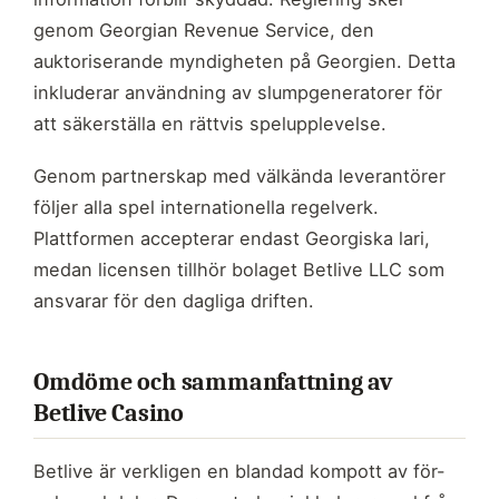
genom Georgian Revenue Service, den
auktoriserande myndigheten på Georgien. Detta
inkluderar användning av slumpgeneratorer för
att säkerställa en rättvis spelupplevelse.
Genom partnerskap med välkända leverantörer
följer alla spel internationella regelverk.
Plattformen accepterar endast Georgiska lari,
medan licensen tillhör bolaget Betlive LLC som
ansvarar för den dagliga driften.
Omdöme och sammanfattning av
Betlive Casino
Betlive är verkligen en blandad kompott av för-