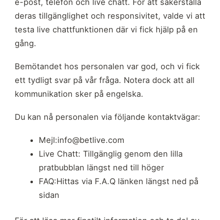
e-post, telefon och live chatt. För att säkerställa
deras tillgänglighet och responsivitet, valde vi att
testa live chattfunktionen där vi fick hjälp på en
gång.
Bemötandet hos personalen var god, och vi fick
ett tydligt svar på vår fråga. Notera dock att all
kommunikation sker på engelska.
Du kan nå personalen via följande kontaktvägar:
Mejl:info@betlive.com
Live Chatt: Tillgänglig genom den lilla
pratbubblan längst ned till höger
FAQ:Hittas via F.A.Q länken längst ned på
sidan