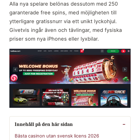
Alla nya spelare belönas dessutom med 250
garanterade free spins, med möjligheten till
ytterligare gratissnurr via ett unikt lyckohjul.
Givetvis ingår även och tävlingar, med fysiska
priser som nya iPhones eller lyxbilar.
Innehåll på den här sidan
Bästa casinon utan svensk licens 2026