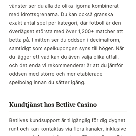
vänster ser du alla de olika ligorna kombinerat
med idrottsgrenarna. Du kan också granska
exakt antal spel per kategori, där fotboll är den
överlägset största med över 1,200+ matcher att
betta på. I mitten ser du oddsen i decimalform,
samtidigt som spelkupongen syns till höger. När
du lägger ett vad kan du även välja olika utfall,
och det enda vi rekommenderar är att du jämför
oddsen med större och mer etablerade
spelbolag innan du sätter igång.
Kundtjänst hos Betlive Casino
Betlives kundsupport är tillgänglig för dig dygnet
runt och kan kontaktas via flera kanaler, inklusive