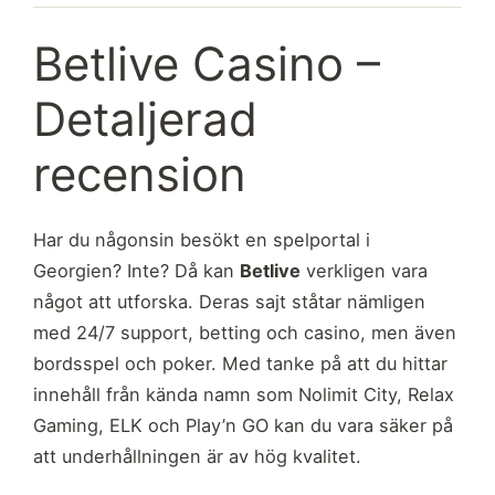
Betlive Casino –
Detaljerad
recension
Har du någonsin besökt en spelportal i
Georgien? Inte? Då kan
Betlive
verkligen vara
något att utforska. Deras sajt ståtar nämligen
med 24/7 support, betting och casino, men även
bordsspel och poker. Med tanke på att du hittar
innehåll från kända namn som Nolimit City, Relax
Gaming, ELK och Play’n GO kan du vara säker på
att underhållningen är av hög kvalitet.