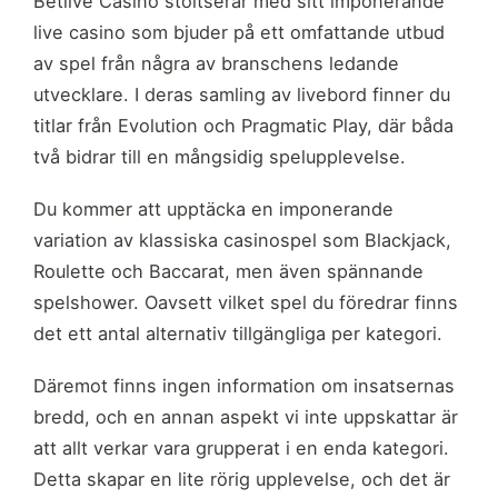
Betlive Casino stoltserar med sitt imponerande
live casino som bjuder på ett omfattande utbud
av spel från några av branschens ledande
utvecklare. I deras samling av livebord finner du
titlar från Evolution och Pragmatic Play, där båda
två bidrar till en mångsidig spelupplevelse.
Du kommer att upptäcka en imponerande
variation av klassiska casinospel som Blackjack,
Roulette och Baccarat, men även spännande
spelshower. Oavsett vilket spel du föredrar finns
det ett antal alternativ tillgängliga per kategori.
Däremot finns ingen information om insatsernas
bredd, och en annan aspekt vi inte uppskattar är
att allt verkar vara grupperat i en enda kategori.
Detta skapar en lite rörig upplevelse, och det är