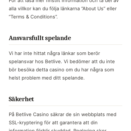
För att läsa mer finstilt information och ta del av
alla villkor kan du följa länkarna ”About Us” eller
”Terms & Conditions”.
Ansvarsfullt spelande
Vi har inte hittat några länkar som berör
spelansvar hos Betlive. Vi bedömer att du inte
bör besöka detta casino om du har några som
helst problem med ditt spelande.
Säkerhet
På Betlive Casino säkrar de sin webbplats med
SSL-kryptering för att garantera att din
information förblir skyddad. Reglering sker