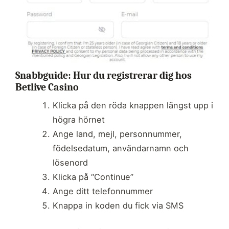
Snabbguide: Hur du registrerar dig hos
Betlive Casino
Klicka på den röda knappen längst upp i
högra hörnet
Ange land, mejl, personnummer,
födelsedatum, användarnamn och
lösenord
Klicka på “Continue”
Ange ditt telefonnummer
Knappa in koden du fick via SMS