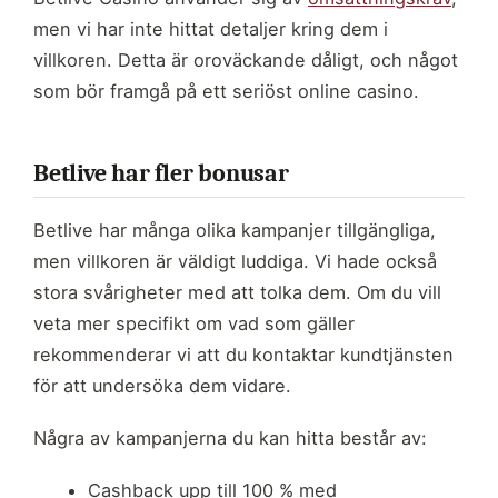
men vi har inte hittat detaljer kring dem i
villkoren. Detta är oroväckande dåligt, och något
som bör framgå på ett seriöst online casino.
Betlive har fler bonusar
Betlive har många olika kampanjer tillgängliga,
men villkoren är väldigt luddiga. Vi hade också
stora svårigheter med att tolka dem. Om du vill
veta mer specifikt om vad som gäller
rekommenderar vi att du kontaktar kundtjänsten
för att undersöka dem vidare.
Några av kampanjerna du kan hitta består av:
Cashback upp till 100 % med