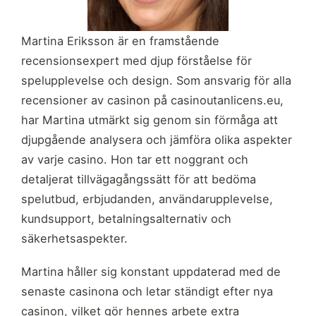
Martina Eriksson är en framstående
recensionsexpert med djup förståelse för
spelupplevelse och design. Som ansvarig för alla
recensioner av casinon på casinoutanlicens.eu,
har Martina utmärkt sig genom sin förmåga att
djupgående analysera och jämföra olika aspekter
av varje casino. Hon tar ett noggrant och
detaljerat tillvägagångssätt för att bedöma
spelutbud, erbjudanden, användarupplevelse,
kundsupport, betalningsalternativ och
säkerhetsaspekter.
Martina håller sig konstant uppdaterad med de
senaste casinona och letar ständigt efter nya
casinon, vilket gör hennes arbete extra