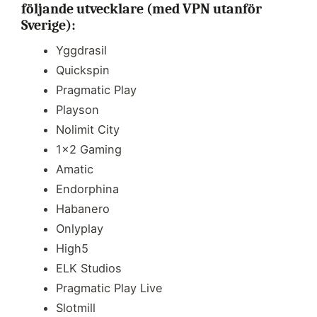
följande utvecklare (med VPN utanför
Sverige):
Yggdrasil
Quickspin
Pragmatic Play
Playson
Nolimit City
1×2 Gaming
Amatic
Endorphina
Habanero
Onlyplay
High5
ELK Studios
Pragmatic Play Live
Slotmill