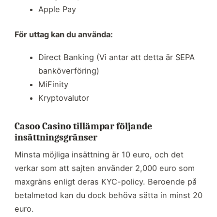
Apple Pay
För uttag kan du använda:
Direct Banking (Vi antar att detta är SEPA
banköverföring)
MiFinity
Kryptovalutor
Casoo Casino tillämpar följande
insättningsgränser
Minsta möjliga insättning är 10 euro, och det
verkar som att sajten använder 2,000 euro som
maxgräns enligt deras KYC-policy. Beroende på
betalmetod kan du dock behöva sätta in minst 20
euro.