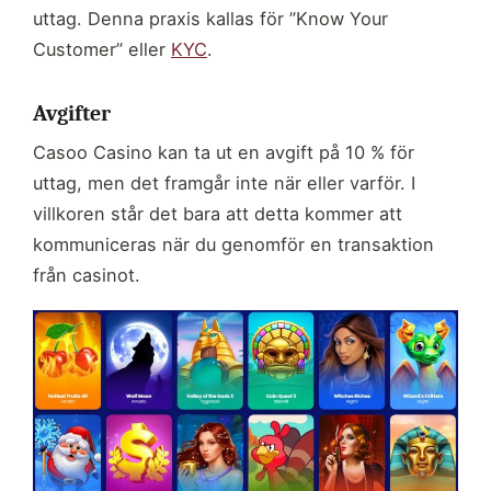
uttag. Denna praxis kallas för ”Know Your
Customer” eller
KYC
.
Avgifter
Casoo Casino kan ta ut en avgift på 10 % för
uttag, men det framgår inte när eller varför. I
villkoren står det bara att detta kommer att
kommuniceras när du genomför en transaktion
från casinot.