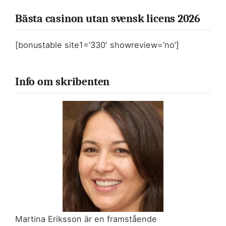
Bästa casinon utan svensk licens 2026
[bonustable site1=’330′ showreview=’no’]
Info om skribenten
Martina Eriksson är en framstående