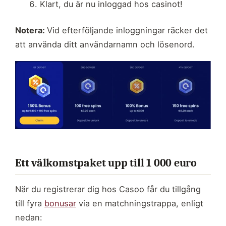
Klart, du är nu inloggad hos casinot!
Notera:
Vid efterföljande inloggningar räcker det
att använda ditt användarnamn och lösenord.
Ett välkomstpaket upp till 1 000 euro
När du registrerar dig hos Casoo får du tillgång
till fyra
bonusar
via en matchningstrappa, enligt
nedan: