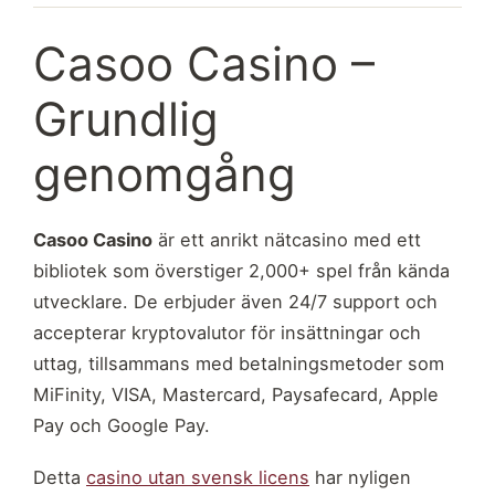
Casoo Casino –
Grundlig
genomgång
Casoo Casino
är ett anrikt nätcasino med ett
bibliotek som överstiger 2,000+ spel från kända
utvecklare. De erbjuder även 24/7 support och
accepterar kryptovalutor för insättningar och
uttag, tillsammans med betalningsmetoder som
MiFinity, VISA, Mastercard, Paysafecard, Apple
Pay och Google Pay.
Detta
casino utan svensk licens
har nyligen