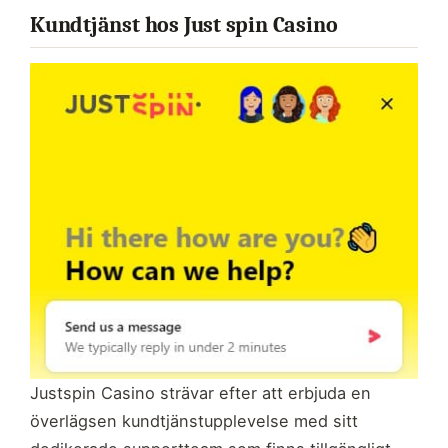
Kundtjänst hos Just spin Casino
Justspin Casino strävar efter att erbjuda en
överlägsen kundtjänstupplevelse med sitt