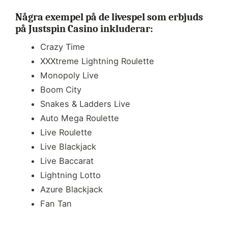
Några exempel på de livespel som erbjuds
på Justspin Casino inkluderar:
Crazy Time
XXXtreme Lightning Roulette
Monopoly Live
Boom City
Snakes & Ladders Live
Auto Mega Roulette
Live Roulette
Live Blackjack
Live Baccarat
Lightning Lotto
Azure Blackjack
Fan Tan