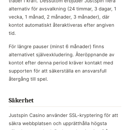
träder i kraft. Dessutom erbjuder JustSpin flera
alternativ för avsvalkning (24 timmar, 3 dagar, 1
vecka, 1 månad, 2 månader, 3 månader), där
kontot automatiskt återaktiveras efter angiven
tid.
För längre pauser (minst 6 månader) finns
alternativet självexkludering. Återöppnande av
kontot efter denna period kräver kontakt med
supporten för att säkerställa en ansvarsfull
återgång till spel.
Säkerhet
Justspin Casino använder SSL-kryptering för att
säkra webbplatsen och upprätthålla högsta