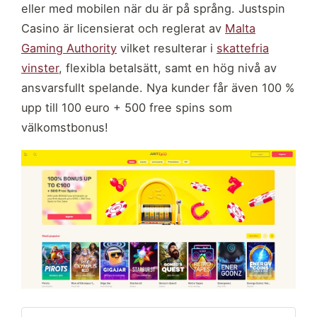
eller med mobilen när du är på språng. Justspin
Casino är licensierat och reglerat av
Malta
Gaming Authority
vilket resulterar i
skattefria
vinster
, flexibla betalsätt, samt en hög nivå av
ansvarsfullt spelande. Nya kunder får även 100 %
upp till 100 euro + 500 free spins som
välkomstbonus!