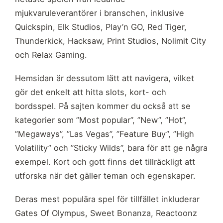
mjukvaruleverantörer i branschen, inklusive
Quickspin, Elk Studios, Play’n GO, Red Tiger,
Thunderkick, Hacksaw, Print Studios, Nolimit City
och Relax Gaming.
Hemsidan är dessutom lätt att navigera, vilket
gör det enkelt att hitta slots, kort- och
bordsspel. På sajten kommer du också att se
kategorier som ”Most popular”, ”New”, ”Hot”,
”Megaways”, ”Las Vegas”, ”Feature Buy”, ”High
Volatility” och ”Sticky Wilds”, bara för att ge några
exempel. Kort och gott finns det tillräckligt att
utforska när det gäller teman och egenskaper.
Deras mest populära spel för tillfället inkluderar
Gates Of Olympus, Sweet Bonanza, Reactoonz