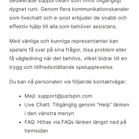
dedikerade supportteam som finns tillgängligt
dygnet runt. Genom flera kommunikationskanaler
som livechatt och e-post erbjuder de snabb och
effektiv hjälp till alla som behöver assistans.
Med vänliga och kunniga representanter kan
spelare få svar på sina frågor, lösa problem eller
få vägledning när det behövs, vilket bidrar till en
trygg och tillfredsställande spelupplevelse.
Du kan nå personalen via följande kontaktvägar:
Mejl: support@justspin.com
Live Chatt: Tillgänglig genom ”Help” länken
i den vänstra menyn
FAQ: Hittas via FAQs länken längst ned på
hemsidan