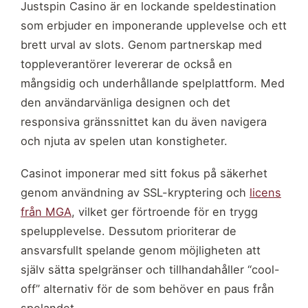
Justspin Casino är en lockande speldestination
som erbjuder en imponerande upplevelse och ett
brett urval av slots. Genom partnerskap med
toppleverantörer levererar de också en
mångsidig och underhållande spelplattform. Med
den användarvänliga designen och det
responsiva gränssnittet kan du även navigera
och njuta av spelen utan konstigheter.
Casinot imponerar med sitt fokus på säkerhet
genom användning av SSL-kryptering och
licens
från MGA
, vilket ger förtroende för en trygg
spelupplevelse. Dessutom prioriterar de
ansvarsfullt spelande genom möjligheten att
själv sätta spelgränser och tillhandahåller “cool-
off” alternativ för de som behöver en paus från