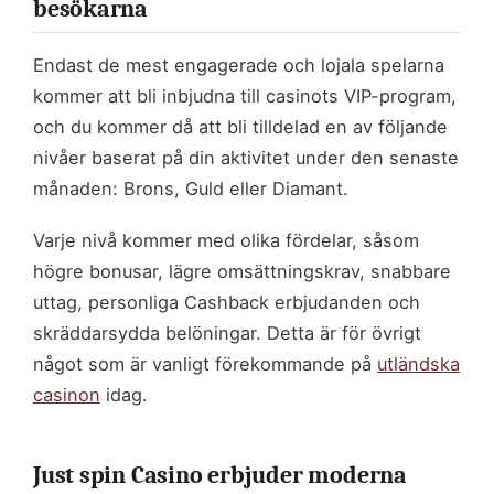
besökarna
Endast de mest engagerade och lojala spelarna
kommer att bli inbjudna till casinots VIP-program,
och du kommer då att bli tilldelad en av följande
nivåer baserat på din aktivitet under den senaste
månaden: Brons, Guld eller Diamant.
Varje nivå kommer med olika fördelar, såsom
högre bonusar, lägre omsättningskrav, snabbare
uttag, personliga Cashback erbjudanden och
skräddarsydda belöningar. Detta är för övrigt
något som är vanligt förekommande på
utländska
casinon
idag.
Just spin Casino erbjuder moderna