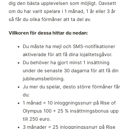
dig den bästa upplevelsen som möjligt. Oavsett
om du har varit spelare i 1 månad, 1 år eller 3 år
så får du olika förmåner att ta del av.
Villkoren för dessa hittar du nedan:
Du måste ha mejl och SMS-notifikationer
aktiverade för att få dina lojalitetsgåvor.
Du behöver ha gjort minst 1 insättning
under de senaste 30 dagarna för att få din
jubileumsbelöning.
Ju mer du spelar, desto större förmåner får
du:
1 månad = 10 inloggningssnurr på Rise of
Olympus 100 + 25 % insättningsbonus upp
till 250 euro.
3 månader = 25 inloggningssnurr på Rise