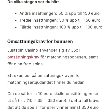
De olika stegen ser du här:
Andra insättningen: 50 % upp till 150 euro
Tredje insättningen: 50 % upp till 150 euro
Fjärde insättningen: 100 % upp till 100 euro
Omsättningskrav för bonusen
Justspin Casino använder sig av 35x i
omsättningskrav
för matchningsbonusen, samt
för dina free spins.
Ett exempel på omsättningskraven för
matchningserbjudandet finner du nedan:
Om du sätter in 10 euro skulle omsättningen se
ut så här: (10 x 35 = 350 euro). I detta fall krävs
det att du spelar för eller vinner minst 350 euro