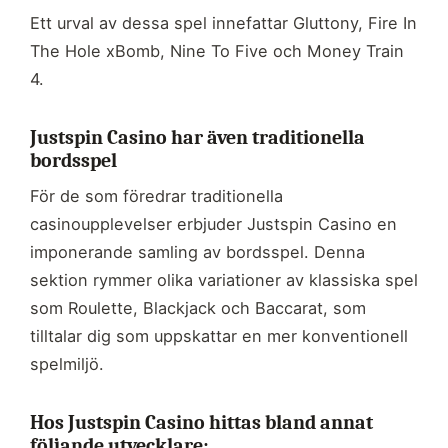
Ett urval av dessa spel innefattar Gluttony, Fire In
The Hole xBomb, Nine To Five och Money Train
4.
Justspin Casino har även traditionella
bordsspel
För de som föredrar traditionella
casinoupplevelser erbjuder Justspin Casino en
imponerande samling av bordsspel. Denna
sektion rymmer olika variationer av klassiska spel
som Roulette, Blackjack och Baccarat, som
tilltalar dig som uppskattar en mer konventionell
spelmiljö.
Hos Justspin Casino hittas bland annat
följande utvecklare: