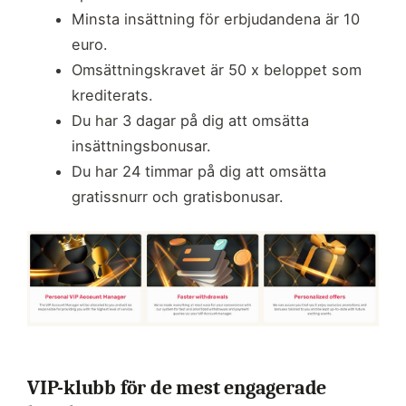
Minsta insättning för erbjudandena är 10
euro.
Omsättningskravet är 50 x beloppet som
krediterats.
Du har 3 dagar på dig att omsätta
insättningsbonusar.
Du har 24 timmar på dig att omsätta
gratissnurr och gratisbonusar.
VIP-klubb för de mest engagerade