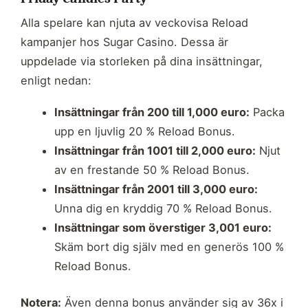
Alla spelare kan njuta av veckovisa Reload
kampanjer hos Sugar Casino. Dessa är
uppdelade via storleken på dina insättningar,
enligt nedan:
Insättningar från 200 till 1,000 euro:
Packa
upp en ljuvlig 20 % Reload Bonus.
Insättningar från 1001 till 2,000 euro:
Njut
av en frestande 50 % Reload Bonus.
Insättningar från 2001 till 3,000 euro:
Unna dig en kryddig 70 % Reload Bonus.
Insättningar som överstiger 3,001 euro:
Skäm bort dig själv med en generös 100 %
Reload Bonus.
Notera:
Även denna bonus använder sig av 36x i