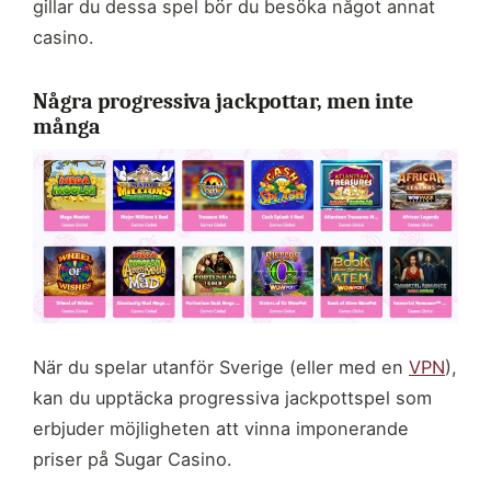
gillar du dessa spel bör du besöka något annat
casino.
Några progressiva jackpottar, men inte
många
När du spelar utanför Sverige (eller med en
VPN
),
kan du upptäcka progressiva jackpottspel som
erbjuder möjligheten att vinna imponerande
priser på Sugar Casino.