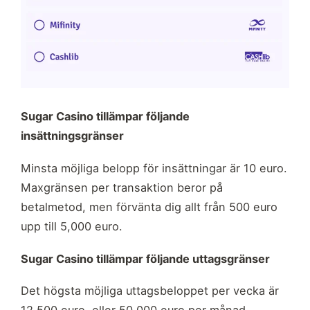
Sugar Casino tillämpar följande
insättningsgränser
Minsta möjliga belopp för insättningar är 10 euro.
Maxgränsen per transaktion beror på
betalmetod, men förvänta dig allt från 500 euro
upp till 5,000 euro.
Sugar Casino tillämpar följande uttagsgränser
Det högsta möjliga uttagsbeloppet per vecka är