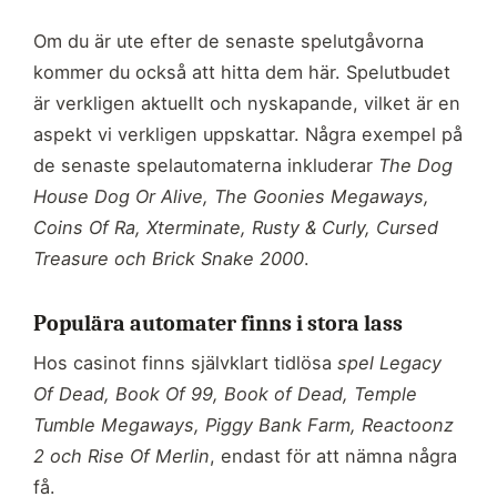
Om du är ute efter de senaste spelutgåvorna
kommer du också att hitta dem här. Spelutbudet
är verkligen aktuellt och nyskapande, vilket är en
aspekt vi verkligen uppskattar. Några exempel på
de senaste spelautomaterna inkluderar
The Dog
House Dog Or Alive, The Goonies Megaways,
Coins Of Ra, Xterminate, Rusty & Curly, Cursed
Treasure och Brick Snake 2000
.
Populära automater finns i stora lass
Hos casinot finns självklart tidlösa
spel Legacy
Of Dead, Book Of 99, Book of Dead, Temple
Tumble Megaways, Piggy Bank Farm, Reactoonz
2 och Rise Of Merlin
, endast för att nämna några
få.