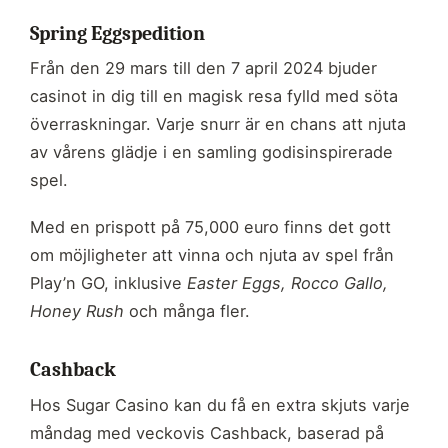
Spring Eggspedition
Från den 29 mars till den 7 april 2024 bjuder
casinot in dig till en magisk resa fylld med söta
överraskningar. Varje snurr är en chans att njuta
av vårens glädje i en samling godisinspirerade
spel.
Med en prispott på 75,000 euro finns det gott
om möjligheter att vinna och njuta av spel från
Play’n GO, inklusive
Easter Eggs, Rocco Gallo,
Honey Rush
och många fler.
Cashback
Hos Sugar Casino kan du få en extra skjuts varje
måndag med veckovis Cashback, baserad på