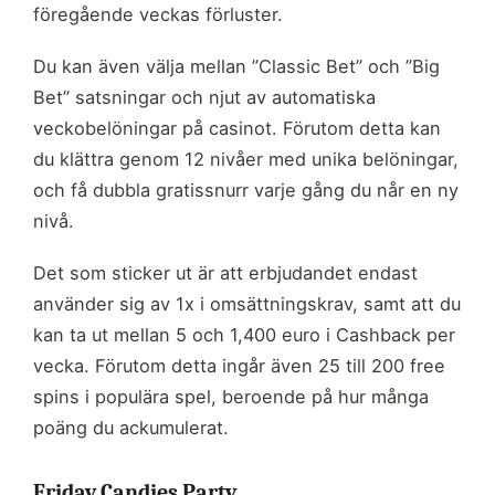
föregående veckas förluster.
Du kan även välja mellan ”Classic Bet” och ”Big
Bet” satsningar och njut av automatiska
veckobelöningar på casinot. Förutom detta kan
du klättra genom 12 nivåer med unika belöningar,
och få dubbla gratissnurr varje gång du når en ny
nivå.
Det som sticker ut är att erbjudandet endast
använder sig av 1x i omsättningskrav, samt att du
kan ta ut mellan 5 och 1,400 euro i Cashback per
vecka. Förutom detta ingår även 25 till 200 free
spins i populära spel, beroende på hur många
poäng du ackumulerat.
Friday Candies Party