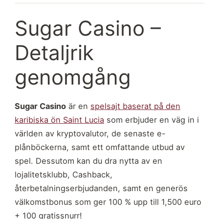
Sugar Casino –
Detaljrik
genomgång
Sugar Casino
är en
spelsajt baserat på den
karibiska ön Saint Lucia
som erbjuder en väg in i
världen av kryptovalutor, de senaste e-
plånböckerna, samt ett omfattande utbud av
spel. Dessutom kan du dra nytta av en
lojalitetsklubb, Cashback,
återbetalningserbjudanden, samt en generös
välkomstbonus som ger 100 % upp till 1,500 euro
+ 100 gratissnurr!