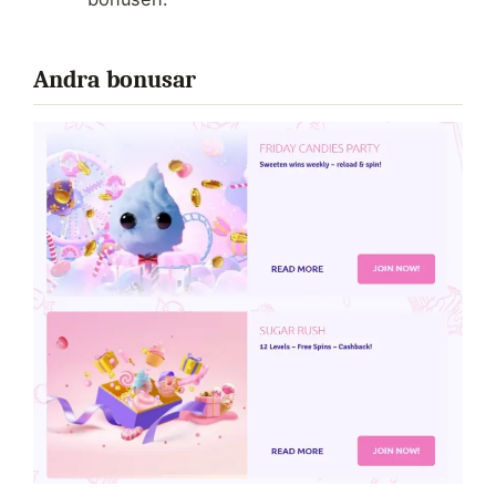
Andra bonusar