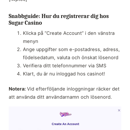
Snabbguide: Hur du registrerar dig hos
Sugar Casino
Klicka på ”Create Account” i den vänstra
menyn
Ange uppgifter som e-postadress, adress,
födelsedatum, valuta och önskat lösenord
Verifiera ditt telefonnummer via SMS
Klart, du är nu inloggad hos casinot!
Notera:
Vid efterföljande inloggningar räcker det
att använda ditt användarnamn och lösenord.