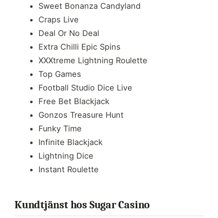
Sweet Bonanza Candyland
Craps Live
Deal Or No Deal
Extra Chilli Epic Spins
XXXtreme Lightning Roulette
Top Games
Football Studio Dice Live
Free Bet Blackjack
Gonzos Treasure Hunt
Funky Time
Infinite Blackjack
Lightning Dice
Instant Roulette
Kundtjänst hos Sugar Casino