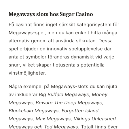
Megaways slots hos Sugar Casino
På casinot finns inget särskilt kategorisystem för
Megaways-spel, men du kan enkelt hitta många
alternativ genom att använda sökrutan. Dessa
spel erbjuder en innovativ spelupplevelse där
antalet symboler förändras dynamiskt vid varje
snurr, vilket skapar tiotusentals potentiella
vinstmöjligheter.
Några exempel på Megaways-slots du kan njuta
av inkluderar
Big Buffalo Megaways, Money
Megaways, Beware The Deep Megaways,
Blockchain Megaways, Forgotten Island
Megaways, Max Megaways, Vikings Unleashed
Megaways och Ted Megaways
. Totalt finns över