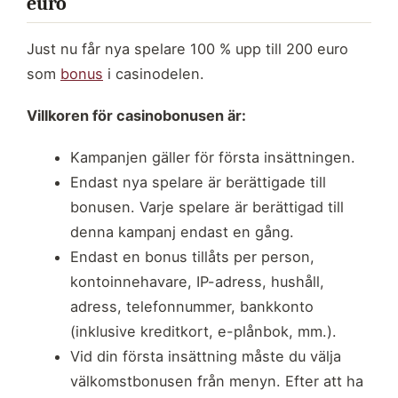
euro
Just nu får nya spelare 100 % upp till 200 euro
som
bonus
i casinodelen.
Villkoren för casinobonusen är:
Kampanjen gäller för första insättningen.
Endast nya spelare är berättigade till
bonusen. Varje spelare är berättigad till
denna kampanj endast en gång.
Endast en bonus tillåts per person,
kontoinnehavare, IP-adress, hushåll,
adress, telefonnummer, bankkonto
(inklusive kreditkort, e-plånbok, mm.).
Vid din första insättning måste du välja
välkomstbonusen från menyn. Efter att ha