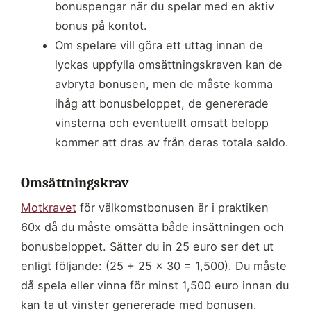
bonuspengar när du spelar med en aktiv
bonus på kontot.
Om spelare vill göra ett uttag innan de
lyckas uppfylla omsättningskraven kan de
avbryta bonusen, men de måste komma
ihåg att bonusbeloppet, de genererade
vinsterna och eventuellt omsatt belopp
kommer att dras av från deras totala saldo.
Omsättningskrav
Motkravet
för välkomstbonusen är i praktiken
60x då du måste omsätta både insättningen och
bonusbeloppet. Sätter du in 25 euro ser det ut
enligt följande: (25 + 25 x 30 = 1,500). Du måste
då spela eller vinna för minst 1,500 euro innan du
kan ta ut vinster genererade med bonusen.