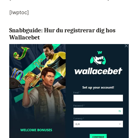
[lwptoc]
Snabbguide: Hur du registrerar dig hos
Wallacebet