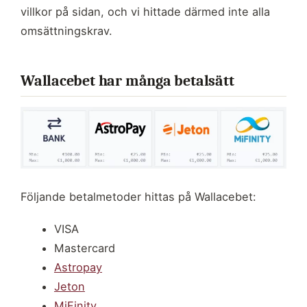
villkor på sidan, och vi hittade därmed inte alla
omsättningskrav.
Wallacebet har många betalsätt
Följande betalmetoder hittas på Wallacebet:
VISA
Mastercard
Astropay
Jeton
MiFinity