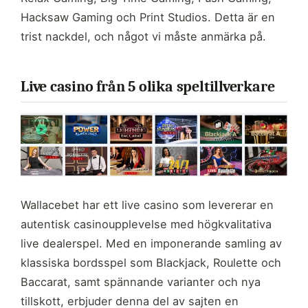
Hacksaw Gaming och Print Studios. Detta är en
trist nackdel, och något vi måste anmärka på.
Live casino från 5 olika speltillverkare
Wallacebet har ett live casino som levererar en
autentisk casinoupplevelse med högkvalitativa
live dealerspel. Med en imponerande samling av
klassiska bordsspel som Blackjack, Roulette och
Baccarat, samt spännande varianter och nya
tillskott, erbjuder denna del av sajten en