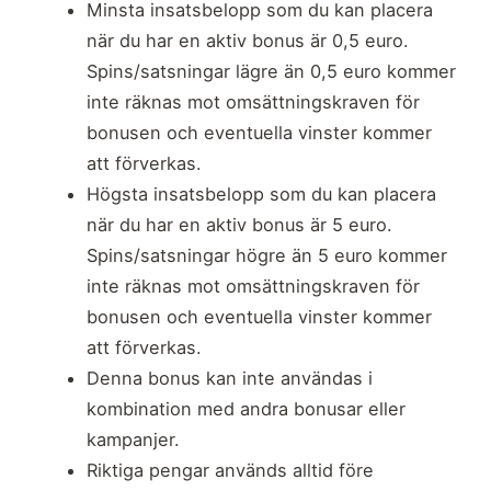
Minsta insatsbelopp som du kan placera
när du har en aktiv bonus är 0,5 euro.
Spins/satsningar lägre än 0,5 euro kommer
inte räknas mot omsättningskraven för
bonusen och eventuella vinster kommer
att förverkas.
Högsta insatsbelopp som du kan placera
när du har en aktiv bonus är 5 euro.
Spins/satsningar högre än 5 euro kommer
inte räknas mot omsättningskraven för
bonusen och eventuella vinster kommer
att förverkas.
Denna bonus kan inte användas i
kombination med andra bonusar eller
kampanjer.
Riktiga pengar används alltid före