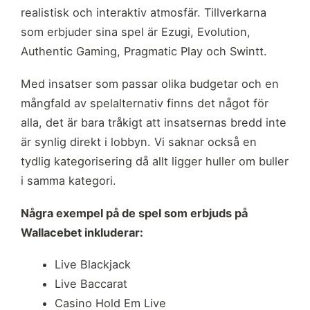
realistisk och interaktiv atmosfär. Tillverkarna
som erbjuder sina spel är Ezugi, Evolution,
Authentic Gaming, Pragmatic Play och Swintt.
Med insatser som passar olika budgetar och en
mångfald av spelalternativ finns det något för
alla, det är bara tråkigt att insatsernas bredd inte
är synlig direkt i lobbyn. Vi saknar också en
tydlig kategorisering då allt ligger huller om buller
i samma kategori.
Några exempel på de spel som erbjuds på
Wallacebet inkluderar:
Live Blackjack
Live Baccarat
Casino Hold Em Live