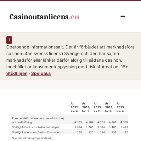
Skip
to
Casinoutanlicens
.eu
Menu
content
i
Oberoende informationssajt. Det är förbjudet att marknadsföra
casinon utan svensk licens i Sverige och den här sajten
marknadsför eller länkar därför aldrig till sådana casinon.
Innehållet är konsumentupplysning med riskinformation.
18+ ·
Stödlinjen
·
Spelpaus