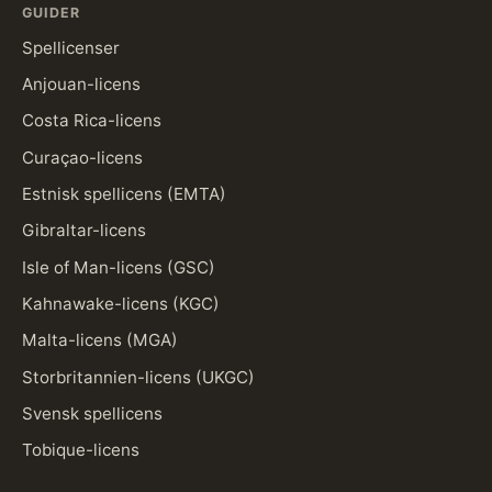
GUIDER
Spellicenser
Anjouan-licens
Costa Rica-licens
Curaçao-licens
Estnisk spellicens (EMTA)
Gibraltar-licens
Isle of Man-licens (GSC)
Kahnawake-licens (KGC)
Malta-licens (MGA)
Storbritannien-licens (UKGC)
Svensk spellicens
Tobique-licens