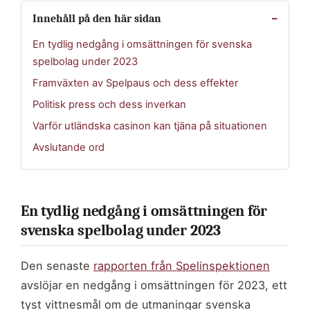
Innehåll på den här sidan
En tydlig nedgång i omsättningen för svenska
spelbolag under 2023
Framväxten av Spelpaus och dess effekter
Politisk press och dess inverkan
Varför utländska casinon kan tjäna på situationen
Avslutande ord
En tydlig nedgång i omsättningen för
svenska spelbolag under 2023
Den senaste
rapporten från Spelinspektionen
avslöjar en nedgång i omsättningen för 2023, ett
tyst vittnesmål om de utmaningar svenska