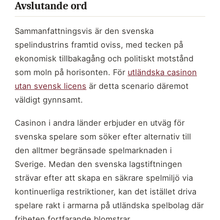
Avslutande ord
Sammanfattningsvis är den svenska
spelindustrins framtid oviss, med tecken på
ekonomisk tillbakagång och politiskt motstånd
som moln på horisonten. För
utländska casinon
utan svensk licens
är detta scenario däremot
väldigt gynnsamt.
Casinon i andra länder erbjuder en utväg för
svenska spelare som söker efter alternativ till
den alltmer begränsade spelmarknaden i
Sverige. Medan den svenska lagstiftningen
strävar efter att skapa en säkrare spelmiljö via
kontinuerliga restriktioner, kan det istället driva
spelare rakt i armarna på utländska spelbolag där
friheten fortfarande blomstrar.