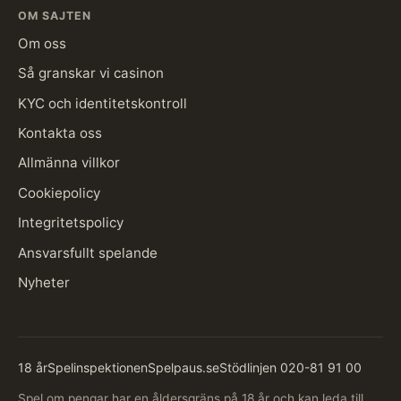
OM SAJTEN
Om oss
Så granskar vi casinon
KYC och identitetskontroll
Kontakta oss
Allmänna villkor
Cookiepolicy
Integritetspolicy
Ansvarsfullt spelande
Nyheter
18 år
Spelinspektionen
Spelpaus.se
Stödlinjen 020-81 91 00
Spel om pengar har en åldersgräns på 18 år och kan leda till