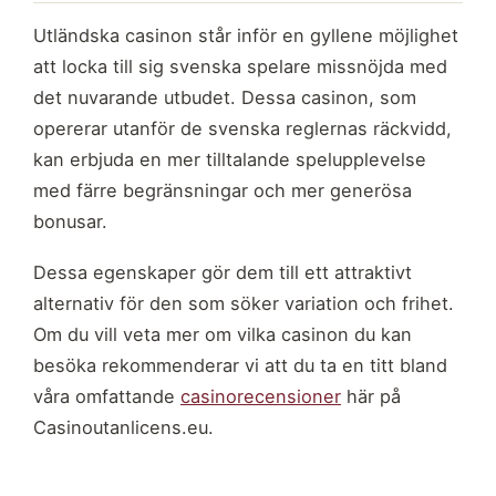
Utländska casinon står inför en gyllene möjlighet
att locka till sig svenska spelare missnöjda med
det nuvarande utbudet. Dessa casinon, som
opererar utanför de svenska reglernas räckvidd,
kan erbjuda en mer tilltalande spelupplevelse
med färre begränsningar och mer generösa
bonusar.
Dessa egenskaper gör dem till ett attraktivt
alternativ för den som söker variation och frihet.
Om du vill veta mer om vilka casinon du kan
besöka rekommenderar vi att du ta en titt bland
våra omfattande
casinorecensioner
här på
Casinoutanlicens.eu.