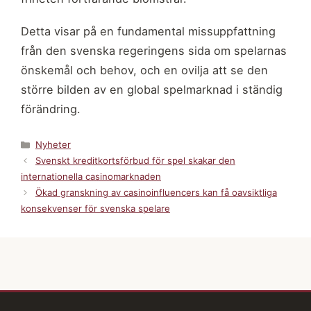
Detta visar på en fundamental missuppfattning
från den svenska regeringens sida om spelarnas
önskemål och behov, och en ovilja att se den
större bilden av en global spelmarknad i ständig
förändring.
Categories
Nyheter
Svenskt kreditkortsförbud för spel skakar den
internationella casinomarknaden
Ökad granskning av casinoinfluencers kan få oavsiktliga
konsekvenser för svenska spelare